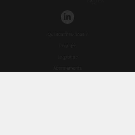
Qui sommes-nous ?
L‘équipe
Le groupe
Abonnements
Contact
Archives
CGA
Mentions légales
Confidentialité