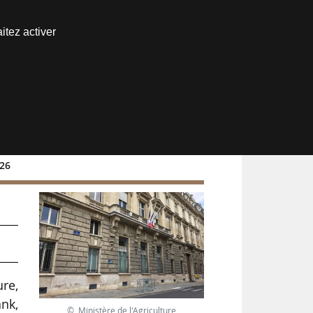
Nous joindre
itez activer
Espace abonné
026
ure,
ank,
© Ministère de l'Agriculture