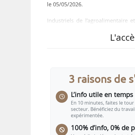
le 05/05/2026.
Industriels de l’agroalimentaire e
souhait de voir rouvrir ou non le
L'accè
de différents intrants (engrais, 
Orient.
La Coopération Agricole appelait, 
des relations commerciales avant la
3 raisons de 
commerciales 2026, constater les h
tarifs entre fournisseurs et distrib
L’info utile en temps 
« Dans un…
En 10 minutes, faites le tour 
secteur. Bénéficiez du trava
expérimentée.
100% d’info, 0% de 