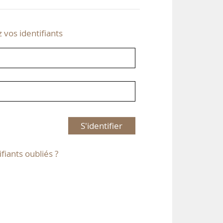
z vos identifiants
S'identifier
ifiants oubliés ?