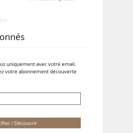
leur
oûts
abonnés
yen-
uivi
s uniquement avec votre email.
ions
 votre abonnement découverte
 des
tifier / Découvrir