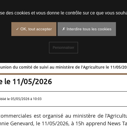
Prendre un rendez-vous
lise des cookies et vous donne le contrôle sur ce que vous souha
✓ OK, tout accepter
✗ Interdire tous les cookies
Personnaliser
union du comité de suivi au ministère de l’Agriculture le 11/05/2
s : réunion du comité de suivi au
re le 11/05/2026
ublié le
05/05/2026 à 10:03
commerciales est organisé au ministère de l’Agricult
Annie Genevard, le 11/05/2026, à 15h apprend News T