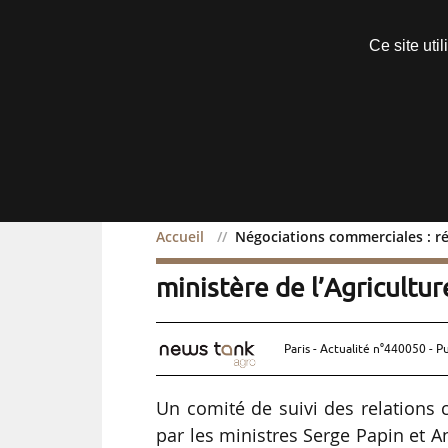
Découvrir sans engagement
Ce site uti
Menu
Accueil
Négociations commerciales : ré
Négociations commerciale
ministère de l’Agricultu
Paris - Actualité n°440050 - P
Un comité de suivi des relations 
par les ministres Serge Papin et 