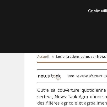
Découvrir sans engagement
Ce site uti
Menu
Accueil
Les entretiens parus sur News 
Les entretiens parus sur
Paris - Sélection n°439849 - P
Outre sa couverture quotidienne 
secteur, News Tank Agro donne ré
des filières agricole et agroalim