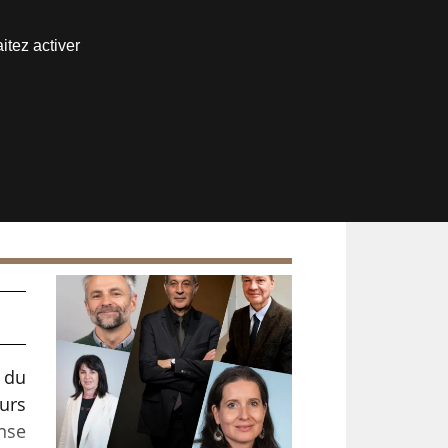
Nous joindre
itez activer
Espace abonné
 du
urs
ense