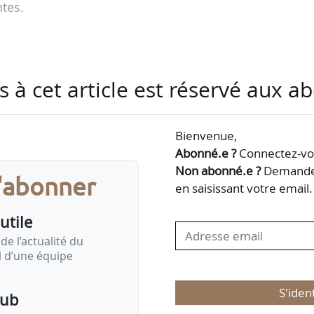
ntes.
t d’entretiens parus dans tous les domaines couverts
s à cet article est réservé aux 
Bienvenue,
Abonné.e ?
Connectez-vou
Non abonné.e ?
Demandez
s'abonner
en saisissant votre email.
utile
de l’actualité du
il d’une équipe
S'iden
pub