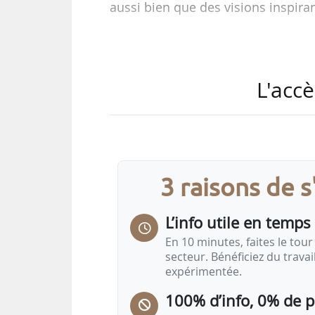
aussi bien que des visions inspira
Voici une sélection d’interviews e
News Tank Agro en avril 2026.
L'accè
La sélection du mois
…
3 raisons de 
L’info utile en temps 
En 10 minutes, faites le tour 
secteur. Bénéficiez du trava
expérimentée.
100% d’info, 0% de 