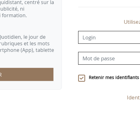
idistant, centré sur la
ublicité, ni
i formation.
Utilise
uotidien, le jour de
rubriques et les mots
artphone (App), tablette
R
Retenir mes identifiants
Ident