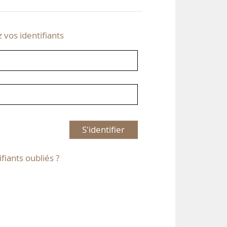
z vos identifiants
S'identifier
ifiants oubliés ?