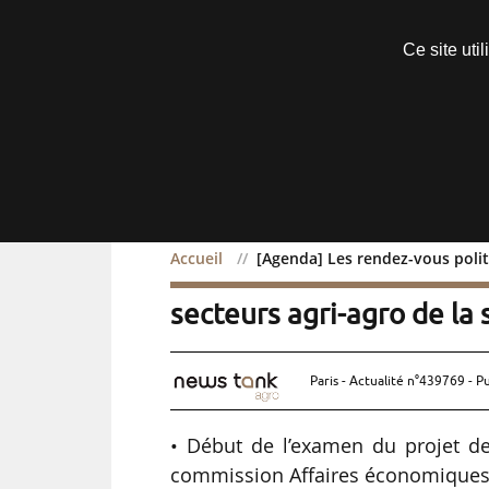
Découvrir sans engagement
Ce site uti
Menu
Accueil
[Agenda] Les rendez-vous poli
[Agenda] Les rendez-vou
secteurs agri-agro de l
Paris - Actualité n°439769 - P
• Début de l’examen du projet de 
commission Affaires économiques 