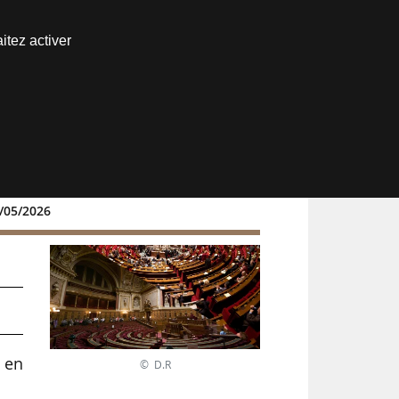
Nous joindre
itez activer
Espace abonné
4/05/2026
s en
© D.R