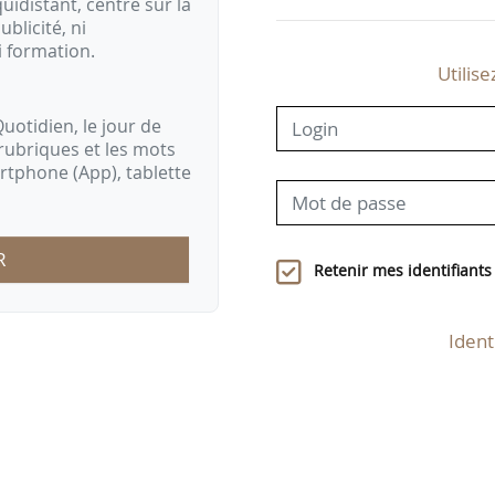
idistant, centré sur la
ublicité, ni
i formation.
Utilise
uotidien, le jour de
rubriques et les mots
artphone (App), tablette
R
Retenir mes identifiants
Ident