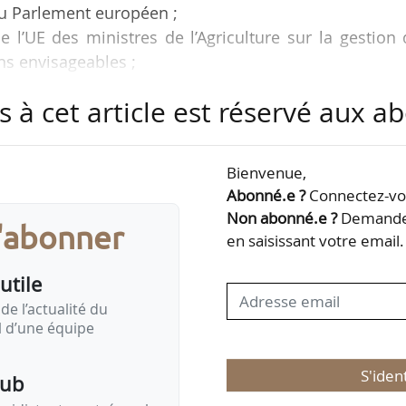
du Parlement européen ;
e l’UE des ministres de l’Agriculture sur la gestion
ons envisageables ;
iveau sur le méthane à la Maison de la Chimie à Pa
s à cet article est réservé aux 
re de sa présidence du G7 ;
ous politiques et économiques des secteurs agricol
Bienvenue,
 Tank pour la semaine du 04/05/2026.
Abonné.e ?
Connectez-vou
Non abonné.e ?
Demandez
s'abonner
en saisissant votre email.
miques
utile
de l’actualité du
il d’une équipe
 la…
S'iden
pub