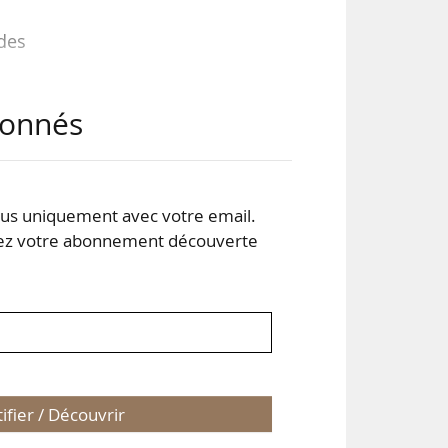
 des
ris,
abonnés
e et
s uniquement avec votre email.
 votre abonnement découverte
tifier / Découvrir