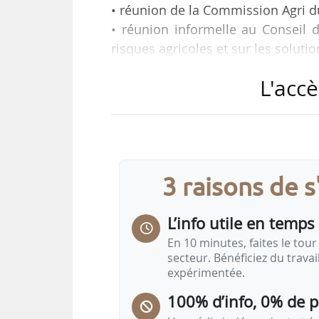
• réunion de la Commission Agri 
• réunion informelle au Conseil d
risques agricoles et sur les soluti
• mais aussi Conférence de haut n
L'accè
organisé par la France dans le cad
Tels sont les principaux rendez-v
agroalimentaire, repérés par News
À l’Assemblée nationale
3 raisons de 
Commission des Affaires écono
L’info utile en temps 
Lundi 04/05/2026 au Jeudi 09/05/2026
En 10 minutes, faites le tour 
secteur. Bénéficiez du trava
Examen du projet de loi d’urgence pour
expérimentée.
100% d’info, 0% de 