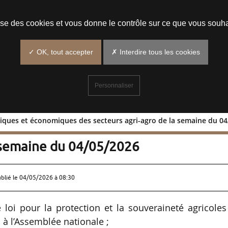
Prendre un rendez-vous
lise des cookies et vous donne le contrôle sur ce que vous souha
✓ OK, tout accepter
✗ Interdire tous les cookies
Personnaliser
tiques et économiques des secteurs agri-agro de la semaine du 0
s politiques et économiques des
a semaine du 04/05/2026
ublié le
04/05/2026 à 08:30
loi pour la protection et la souveraineté agricole
à l’Assemblée nationale ;