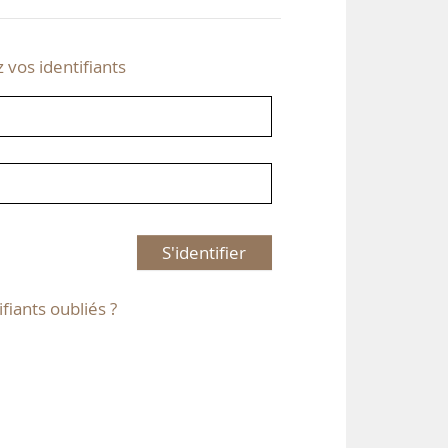
z vos identifiants
S'identifier
ifiants oubliés ?