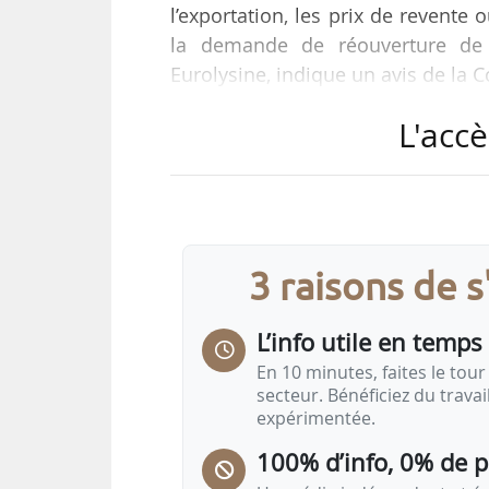
l’exportation, les prix de revente o
la demande de réouverture de 
Eurolysine, indique un avis de la
L'accè
« Le requérant a fourni des élém
d’enquête initiale, les prix à l
l’exportation chinois aurait entrav
Il ressort des éléments contenus d
peut s’expliquer par une…
3 raisons de 
L’info utile en temps 
En 10 minutes, faites le tour 
secteur. Bénéficiez du trava
expérimentée.
100% d’info, 0% de 