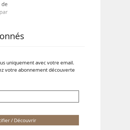
t de
par
abonnés
ode
x à
eur.
n ne
s uniquement avec votre email.
 votre abonnement découverte
tifier / Découvrir