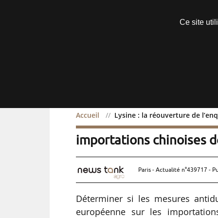
Découvrir sans engagement
Ce site uti
Menu
Accueil
Lysine : la réouverture de l’e
Lysine : la réouverture 
importations chinoises 
Paris - Actualité n°439717 - P
Déterminer si les mesures antid
européenne sur les importation