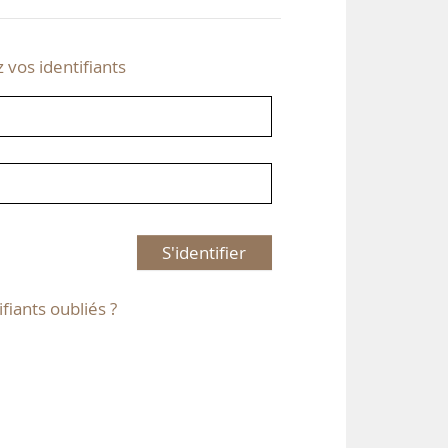
z vos identifiants
S'identifier
ifiants oubliés ?