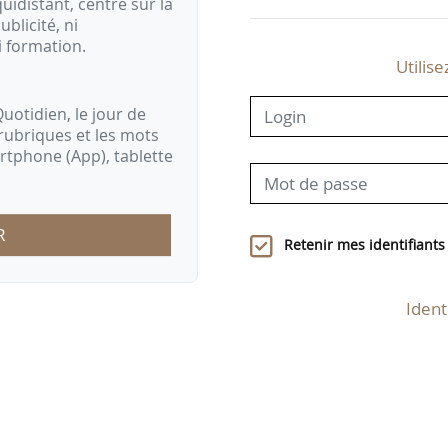
idistant, centré sur la
ublicité, ni
i formation.
Utilise
uotidien, le jour de
rubriques et les mots
artphone (App), tablette
R
Retenir mes identifiants
Ident