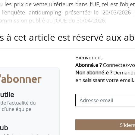
u les prix de vente ultérieurs dans l’UE, tel est l’obje
l’enquête antidumping présentée le 20/03/2026 
 Commission publié au JOUE du 30/04/2026.
s à cet article est réservé aux 
ents de preuve suffisants montrant qu’après la péri
’exportation chinois ont baissé. La baisse des pri
é les effets correctifs escomptés des mesures en vigu
Bienvenue,
ans la demande que la baisse des prix à l’exportatio
Abonné.e ?
Connectez-vou
Non abonné.e ?
Demandez
s'abonner
en saisissant votre email.
utile
de l’actualité du
il d’une équipe
S'iden
pub