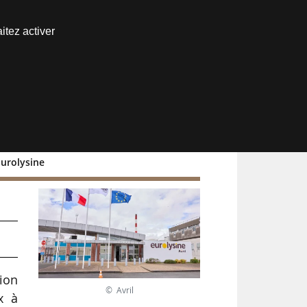
Nous joindre
itez activer
Espace abonné
Eurolysine
ion
© Avril
x à