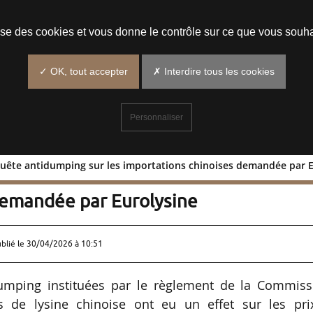
Prendre un rendez-vous
lise des cookies et vous donne le contrôle sur ce que vous souha
✓ OK, tout accepter
✗ Interdire tous les cookies
Personnaliser
nquête antidumping sur les importations chinoises demandée par 
de l’enquête antidumping sur les
demandée par Eurolysine
ublié le
30/04/2026 à 10:51
umping instituées par le règlement de la Commiss
s de lysine chinoise ont eu un effet sur les pri