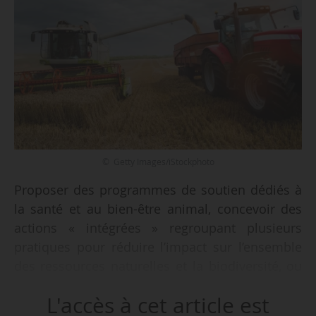
© Getty Images/iStockphoto
Proposer des programmes de soutien dédiés à
la santé et au bien-être animal, concevoir des
actions « intégrées » regroupant plusieurs
pratiques pour réduire l’impact sur l’ensemble
des ressources naturelles et la biodiversité, ou
encore impliquer les autorités responsables du
L'accès à cet article est
contrôle des aides territoriales dans la