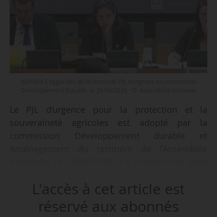
Nathalie Coggia lors de l’examen du PJL d’urgence en commission
Développement Durable, le 29/04/2026 - © Assemblée nationale
Le PJL d’urgence pour la protection et la
souveraineté agricoles est adopté par la
commission Développement durable et
Aménagement du territoire de l’Assemblée
nationale, le 29/04/2026. La commission était
saisie pour avis avec délégation sur le fond
L'accès à cet article est
pour les articles 5 à 10, et l’article 14.
réservé aux abonnés
Nathalie Coggia (EPR, Français établis hors de