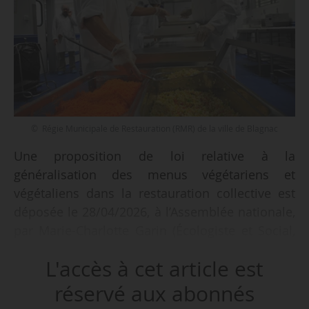
© Régie Municipale de Restauration (RMR) de la ville de Blagnac
Une proposition de loi relative à la
généralisation des menus végétariens et
végétaliens dans la restauration collective est
déposée le 28/04/2026, à l’Assemblée nationale,
par Marie-Charlotte Garin (Écologiste et Social,
Rhône).
L'accès à cet article est
« Le législateur a déjà engagé une première
réservé aux abonnés
évolution avec la loi Égalim de 2018, puis avec