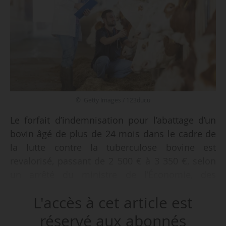
© Getty Images / 123ducu
Le forfait d’indemnisation pour l’abattage d’un
bovin âgé de plus de 24 mois dans le cadre de
la lutte contre la tuberculose bovine est
revalorisé, passant de 2 500 € à 3 350 €, selon
un arrêté du ministre de l’Économie, des
Finances et de la Souveraineté industrielle,
L'accès à cet article est
énergétique et numérique et de la ministre de
l’Agriculture, de l’Agroalimentaire et de la
réservé aux abonnés