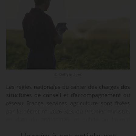
© Getty images
Les règles nationales du cahier des charges des
structures de conseil et d’accompagnement du
réseau France services agriculture sont fixées
par le décret n° 2026-323, du Premier ministre,
en date du 28/04/2026, et publié au Journal
officiel du 29/04/2026. Il s’agit d’un décret
d’application de la loi d’orientation pour la