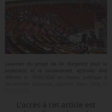
L’examen du projet de loi d’urgence pour la
protection et la souveraineté agricoles doit
débuter le 19/05/2026 en séance publique à
l’Assemblée nationale, apprend News Tank, le
28/04/2026.
L'accès à cet article est
La commission du Développement durable et
de l’Aménagement du territoires a commencé le