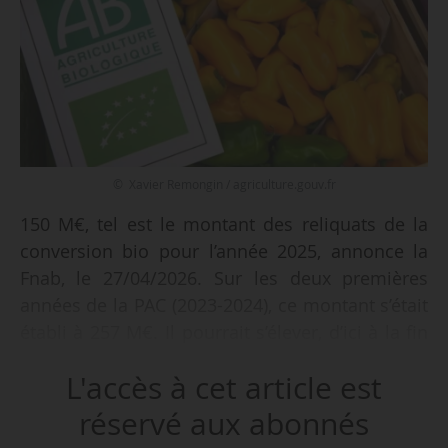
© Xavier Remongin / agriculture.gouv.fr
150 M€, tel est le montant des reliquats de la
conversion bio pour l’année 2025, annonce la
Fnab, le 27/04/2026. Sur les deux premières
années de la PAC (2023-2024), ce montant s’était
établi à 257 M€. Il pourrait s’élever, d’ici à la fin
de la programmation, prévue en 2027, à 1 Md€,
L'accès à cet article est
d’après la Fédération nationale d’agriculture
biologique.
réservé aux abonnés