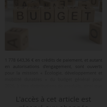
1 778 643,36 € en crédits de paiement, et autant
en autorisations d’engagement, sont ouverts
pour la mission « Écologie, développement et
mobilité durables » du budget général pour
2026, à titre d’attributions de produits, ainsi que
535 434 375,62 € en CP et 539 135 216,72 € en
L'accès à cet article est
AE pour les crédits de fonds de concours, selon
deux arrêtés du ministre de l’Action et des