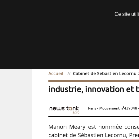
Découvrir sans engagement
Ce site uti
Menu
Accueil
Cabinet de Sébastien Lecornu :
Cabinet de Sébastien Le
industrie, innovation et 
Paris - Mouvement n°439048 -
Manon Meary est nommée conseill
cabinet de Sébastien Lecornu, Pre