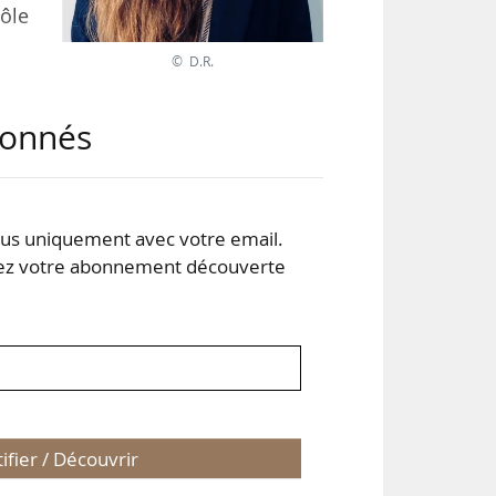
pôle
© D.R.
ises
abonnés
été
e du
ntre
s uniquement avec votre email.
 votre abonnement découverte
tifier / Découvrir