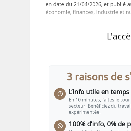
en date du 21/04/2026, et publié au
économie, finances, industrie et 
Manon Meary était directrice de pr
L'accè
depuis septembre 2025. Précédemm
cheffe du département Entreprises 
Service économique de l’État en r
septembre 2023 et mars 2024.
3 raisons de 
L’info utile en temps 
En 10 minutes, faites le tour 
secteur. Bénéficiez du trava
expérimentée.
100% d’info, 0% de 