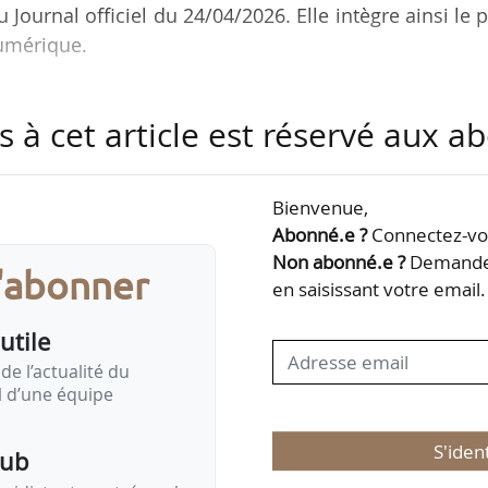
 Journal officiel du 24/04/2026. Elle intègre ainsi le 
numérique.
ojets Automobile à la Direction générale des entrepr
s à cet article est réservé aux 
ent en poste à la Drieets d’Île-de-France, elle a 
entre avril 2024 et août 2025, après avoir été cheff
égion, adjointe au chef du département Entreprises e
Bienvenue,
Abonné.e ?
Connectez-vou
Non abonné.e ?
Demandez
s'abonner
en saisissant votre email.
utile
de l’actualité du
il d’une équipe
S'iden
pub