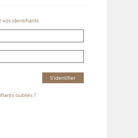
z vos identifiants
S'identifier
ifiants oubliés ?