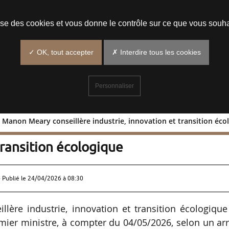
Prendre un rendez-vous
lise des cookies et vous donne le contrôle sur ce que vous souha
✓ OK, tout accepter
✗ Interdire tous les cookies
Personnaliser
 Manon Meary conseillère industrie, innovation et transition éco
cornu : Manon Meary conseillère
transition écologique
 Publié le
24/04/2026 à 08:30
ère industrie, innovation et transition écologique
mier ministre, à compter du 04/05/2026, selon un ar