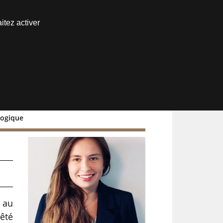
Nous joindre
itez activer
Espace abonné
logique
 au
rêté