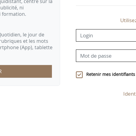
idistant, centré sur la
ublicité, ni
i formation.
Utilise
uotidien, le jour de
rubriques et les mots
artphone (App), tablette
R
Retenir mes identifiants
Ident