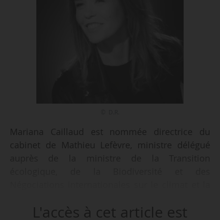
© D.R.
Mariana Caillaud est nommée directrice du
cabinet de Mathieu Lefèvre, ministre délégué
auprès de la ministre de la Transition
écologique, de la Biodiversité et des
Négociations internationales sur le climat et la
nature, chargé de la transition écologique, à
L'accès à cet article est
compter du 15/04/2026, selon un arrêté du