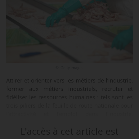
© Getty images
Attirer et orienter vers les métiers de l’industrie,
former aux métiers industriels, recruter et
fidéliser les ressources humaines : tels sont les
trois piliers de la feuille de route nationale pour
l’attractivité et l’emploi dans l’industrie,
présentée le 20/04/2026 par Jean-Pierre
L'accès à cet article est
Farandou, ministre du Travail et des Solidarités,
et Sébastien Martin, ministre délégué chargé de