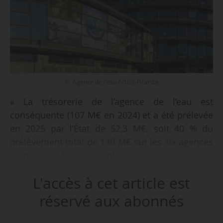
© Agence de l'eau Artois-Picardie
« La trésorerie de l’agence de l’eau est
conséquente (107 M€ en 2024) et a été prélevée
en 2025 par l’État de 52,3 M€, soit 40 % du
prélèvement total de 130 M€ sur les six agences
et près de 5 % des interventions prévues au
programme 2025-2030. Ce niveau de trésorerie
L'accès à cet article est
est dû à des apurements insuffisants des restes
à payer mais aussi à la persistance d’un
réservé aux abonnés
plafonnement des recettes et dépenses des
agences alors même qu’il est un frein à un