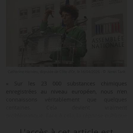
Catherine Hervieu, députée de Côte-d’Or, le 16/04/2026 - © News Tank
« Sur les 23 000 substances chimiques
enregistrées au niveau européen, nous n’en
connaissons véritablement que quelques
centaines. Cela devient vraiment
problématique. Face à cela, la réponse publique
est sous-dimensionnée, parce qu’il s’agit d’un
L'accès à cet article est
champ encore récent, peu structuré, mal