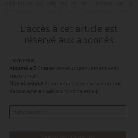
recherche au cabinet de la ministre de la
Transition écologique, de la Biodiversité et des
Négociations internationales sur le climat et la
L'accès à cet article est
nature, par un arrêté en date du 17/04/2026 et
publié au Journal officiel du 19/04/2026.
réservé aux abonnés
Emmanuel Pasco-Viel était conseiller ministériel
Bienvenue,
depuis septembre 2025, d’abord auprès d’Agnès
Abonné.e ?
Connectez-vous uniquement avec
Pannier-Runacher puis, à partir d’octobre, de
votre email.
Monique Barbut. Il était auparavant chef du
Non abonné.e ?
Demandez votre abonnement
bureau « Politique de la biodiversité » au sein
découverte en saisissant votre email.
de la DEB depuis mai 2024.
S'identifier / Découvrir