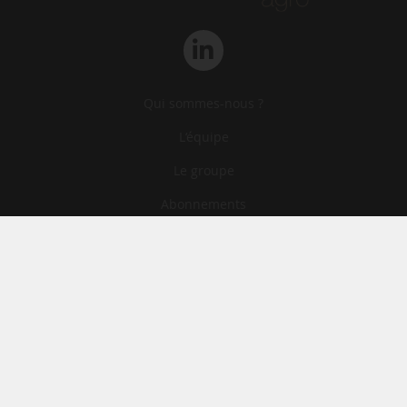
Qui sommes-nous ?
L‘équipe
Le groupe
Abonnements
Contact
Archives
CGA
Mentions légales
Confidentialité