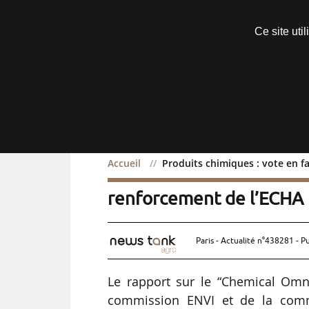
Découvrir sans engagement
Ce site uti
Menu
Accueil
Produits chimiques : vote en 
Produits chimiques : vot
renforcement de l’ECHA
Paris - Actualité n°438281 - P
Le rapport sur le “Chemical Omn
commission ENVI et de la commi