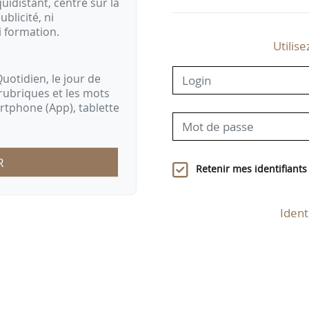
idistant, centré sur la
ublicité, ni
i formation.
Utilise
uotidien, le jour de
rubriques et les mots
artphone (App), tablette
R
Retenir mes identifiants
Ident