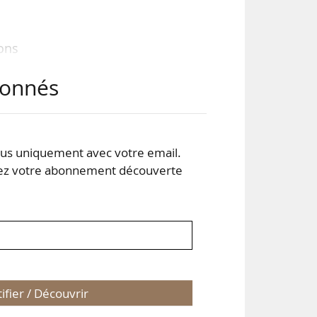
ons
 des
abonnés
des
les
s uniquement avec votre email.
fait
 votre abonnement découverte
tifier / Découvrir