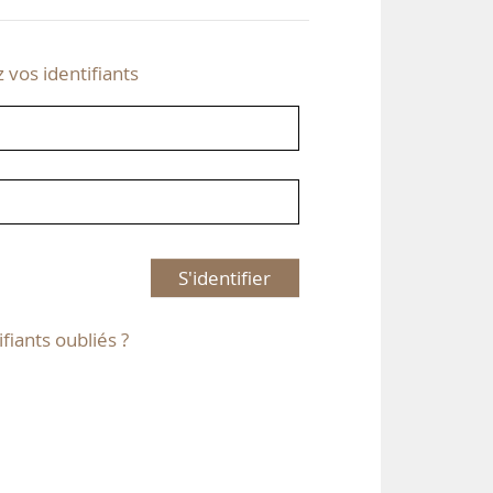
z vos identifiants
S'identifier
ifiants oubliés ?