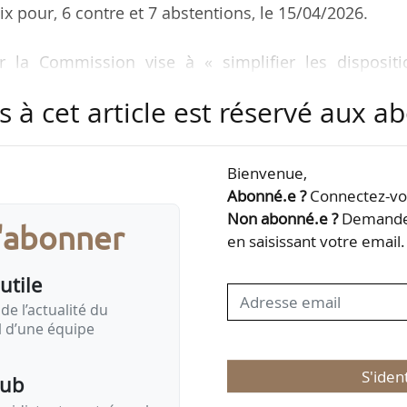
 pour, 6 contre et 7 abstentions, le 15/04/2026.
la Commission vise à « simplifier les dispositi
’emballage et à l’étiquetage des produits chimiques,
s à cet article est réservé aux 
s fertilisants ».
é que « les députés sont d’accord avec la plupart 
Bienvenue,
ission mais s’opposent à la suppression de toutes 
Abonné.e ?
Connectez-vou
t figurer sur l’étiquette d’un produit, insistant sur le 
Non abonné.e ?
Demandez
s'abonner
nsommateurs ».
en saisissant votre email.
utile
de l’actualité du
il d’une équipe
S'iden
pub