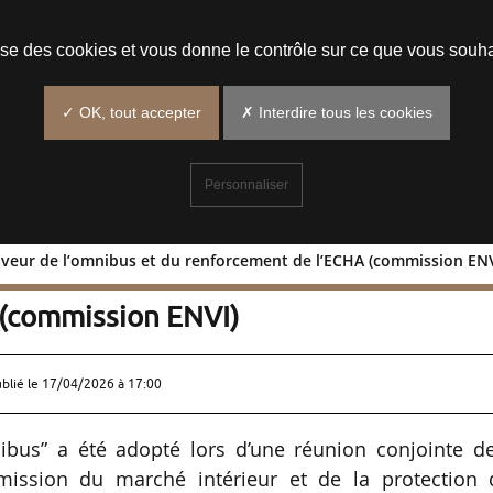
Prendre un rendez-vous
lise des cookies et vous donne le contrôle sur ce que vous souha
✓ OK, tout accepter
✗ Interdire tous les cookies
Personnaliser
faveur de l’omnibus et du renforcement de l’ECHA (commission ENV
e en faveur de l’omnibus et du
 (commission ENVI)
ublié le
17/04/2026 à 17:00
ibus” a été adopté lors d’une réunion conjointe de
ssion du marché intérieur et de la protection 