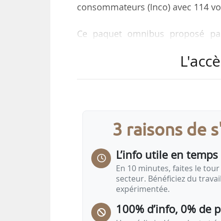
consommateurs (Inco) avec 114 voix
Ce paquet omnibus proposé par 
relatives à la classification, à l
L'accè
produits cosmétiques et des produit
Le Parlement européen a soulign
changements proposés par la Comm
exigences relatives au texte qui doi
3 raisons de 
qu’il doit être lisible pour les co
L’info utile en temps 
Ils…
En 10 minutes, faites le tour 
secteur. Bénéficiez du trava
expérimentée.
100% d’info, 0% de 