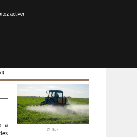
Nous joindre
itez activer
Espace abonné
I)
 la
© flickr
des