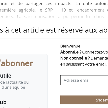
tir et de partager ces impacts. La date butoir,
première agricole, le SRP + 10 et l’encadrement 
entiels. La sanctuarisation a pu permettre dans 
mpte des besoins sur la matière première agricole 
s à cet article est réservé aux 
 sur le volet de la matière première industrielle et 
es discussions se focalisent désormais sur cette pa
mément et pour lesquelles nous prenons depuis 
Bienvenue,
Abonné.e ?
Connectez-vou
Non abonné.e ?
Demandez
s'abonner
en saisissant votre email.
utile
de l’actualité du
il d’une équipe
S'iden
pub