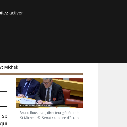
Nous joindre
itez activer
Espace abonné
St Michel)
Bruno Rousseau, directeur général de
i se
St Michel - © Sénat / capture d'écran
 qui