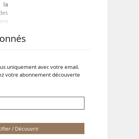
 la
des
une
par
abonnés
pour
rtie
des
s uniquement avec votre email.
 votre abonnement découverte
tifier / Découvrir