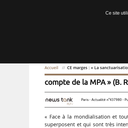
Découvrir sans engagement
Ce site uti
Menu
Accueil
CE marges : « La sanctuarisati
CE marges : « La sanctua
compte de la MPA » (B. R
Paris - Actualité n°437980 - P
« Face à la mondialisation et tou
superposent et qui sont très inte