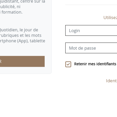
idistant, centré sur la
ublicité, ni
i formation.
Utilise
uotidien, le jour de
rubriques et les mots
artphone (App), tablette
R
Retenir mes identifiants
Ident