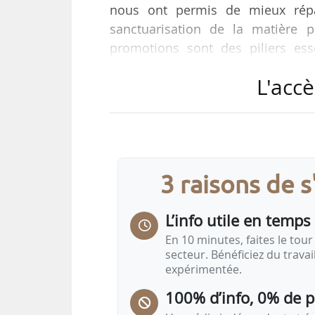
nous ont permis de mieux répar
sanctuarisation de la matière 
promotions sont des piliers ess
certaine mesure une prise en co
L'accè
nos clients. La difficulté demeure
nous, on ne peut pas cacher que l
dont les coûts augmentent énor
années sur nos marges pour…
3 raisons de 
L’info utile en temps 
En 10 minutes, faites le tour 
secteur. Bénéficiez du trava
expérimentée.
100% d’info, 0% de 