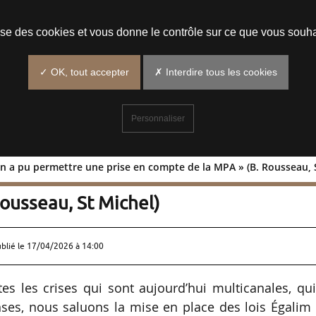
Prendre un rendez-vous
lise des cookies et vous donne le contrôle sur ce que vous souha
✓ OK, tout accepter
✗ Interdire tous les cookies
Personnaliser
on a pu permettre une prise en compte de la MPA » (B. Rousseau, 
risation a pu permettre une prise en
ousseau, St Michel)
ublié le
17/04/2026 à 14:00
tes les crises qui sont aujourd’hui multicanales, qu
nses, nous saluons la mise en place des lois Égalim