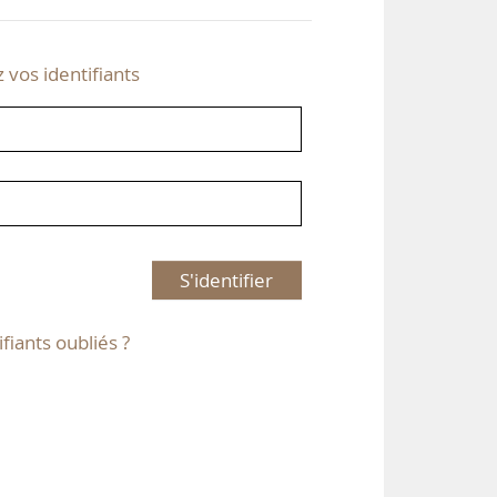
z vos identifiants
S'identifier
ifiants oubliés ?