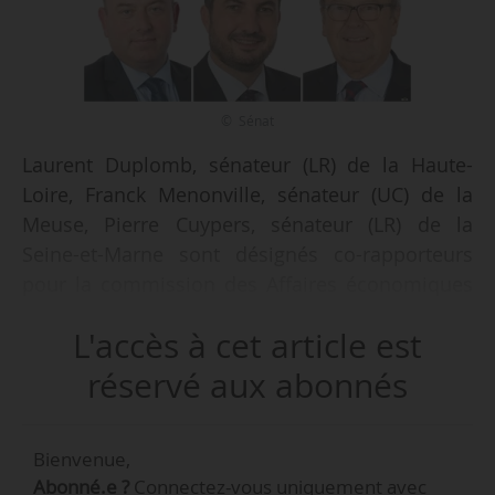
© Sénat
Laurent Duplomb, sénateur (LR) de la Haute-
Loire, Franck Menonville, sénateur (UC) de la
Meuse, Pierre Cuypers, sénateur (LR) de la
Seine-et-Marne sont désignés co-rapporteurs
pour la commission des Affaires économiques
du Sénat sur le projet de loi d’urgence pour la
L'accès à cet article est
protection et la souveraineté agricoles, le
15/04/2026.
réservé aux abonnés
À ce stade, aucun arbitrage n’a été validé ni sur
Bienvenue,
d’éventuelles délégations au fond ou saisines
Abonné.e ?
Connectez-vous uniquement avec
pour avis, ni sur la répartition des articles entre