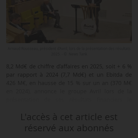
Arnaud Rousseau, président d’Avril, lors de la présentation des résultats
2025. - © News Tank
8,2 Md€ de chiffre d’affaires en 2025, soit + 6 %
par rapport à 2024 (7,7 Md€) et un Ebitda de
426 M€, en hausse de 15 % sur un an (370 M€
en 2024), annonce le groupe Avril lors de la
présentation de ses résultats financiers le
15/04/2025. La croissance du chiffre d’affaires
L'accès à cet article est
est tirée par les acquisitions réalisées en 2024 (+
300 M€), dont Eurolysine, Oleon Brasil et Tellus,
réservé aux abonnés
et la hausse des volumes (+ 200 M€).