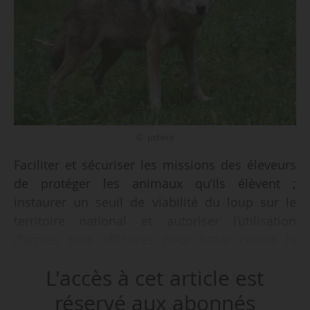
© pxhere
Faciliter et sécuriser les missions des éleveurs
de protéger les animaux qu’ils élèvent ;
instaurer un seuil de viabilité du loup sur le
territoire national et autoriser l’utilisation
d’armes plus efficaces pour lutter contre la
prédation : tels sont les objectifs de la
L'accès à cet article est
proposition de loi déposée par Jean-Luc
Warsmann, député Liot (Ardennes), à
réservé aux abonnés