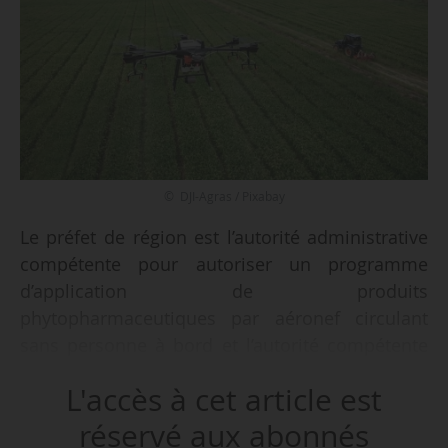
© DJI-Agras / Pixabay
Le préfet de région est l’autorité administrative
compétente pour autoriser un programme
d’application de produits
phytopharmaceutiques par aéronef circulant
sans personne à bord et l’autorité compétente
pour approuver les produits
L'accès à cet article est
phytopharmaceutiques utilisés pour ce mode
d’application, fixe un décret du Premier
réservé aux abonnés