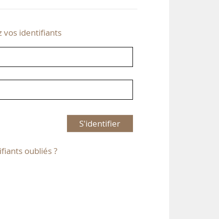
z vos identifiants
S'identifier
ifiants oubliés ?