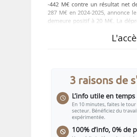
-442 M€ contre un résultat net 
287 M€ en 2024-2025, annonce le g
demeure positif à 20 M€. La dépréc
d’investissement futures du group
L'accè
« Ce sont des résultats résilient
montre que dans les points bas, Cr
l’avenir avec optimisme », déclare 
3 raisons de 
Le groupe coopératif annonce un
L’info utile en temps 
En 10 minutes, faites le tour 
secteur. Bénéficiez du trava
expérimentée.
100% d’info, 0% de 