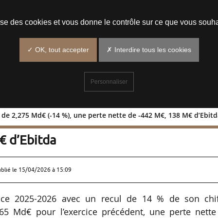
Prendre un rendez-vous
lise des cookies et vous donne le contrôle sur ce que vous souha
✓ OK, tout accepter
✗ Interdire tous les cookies
Personnaliser
res de 2,275 Md€ (-14 %), une perte nette de -442 M€, 138 M€ d’Ebit
’affaires de 2,275 Md€ (-14 %), une pert
€ d’Ebitda
ublié le
15/04/2026 à 15:09
cice 2025-2026 avec un recul de 14 % de son chif
2,65 Md€ pour l’exercice précédent, une perte nette