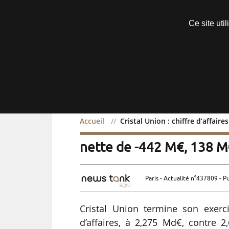
Découvrir sans engagement
Ce site uti
Menu
Accueil
Cristal Union : chiffre d’affai
Cristal Union : chiffre d
nette de -442 M€, 138 M
Paris - Actualité n°437809 - P
Cristal Union termine son exer
d’affaires, à 2,275 Md€, contre 