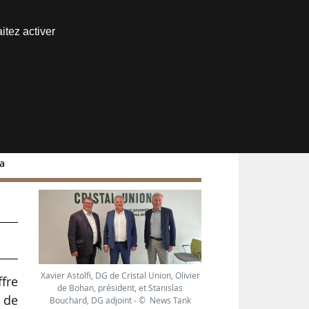
Nous joindre
itez activer
Espace abonné
da
e
Xavier Astolfi, DG de Cristal Union, Olivier
fre
de Bohan, président, et Stanislas
 de
Bouchard, DG adjoint - © News Tank