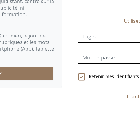
idistant, centré sur la
ublicité, ni
i formation.
Utilise
uotidien, le jour de
rubriques et les mots
artphone (App), tablette
R
Retenir mes identifiants
Ident