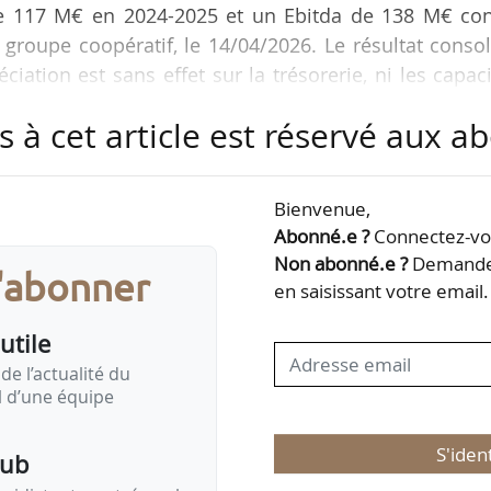
de 117 M€ en 2024-2025 et un Ebitda de 138 M€ con
roupe coopératif, le 14/04/2026. Le résultat conso
iation est sans effet sur la trésorerie, ni les capac
e.
s à cet article est réservé aux 
s. Nous avons mis en place une stratégie qui aujourd
istal Union a une vraie capacité de résistance et de 
Bienvenue,
Olivier de Bohan, président de Cristal Union.
Abonné.e ?
Connectez-vou
Non abonné.e ?
Demandez
s'abonner
e rémunération moyenne de…
en saisissant votre email.
utile
de l’actualité du
il d’une équipe
S'iden
pub