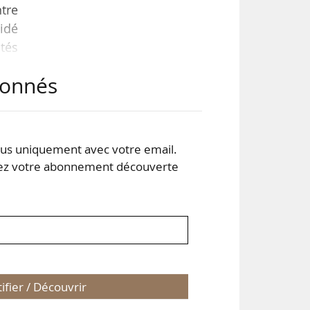
tre
lidé
ités
abonnés
’hui
voir
s uniquement avec votre email.
 votre abonnement découverte
tifier / Découvrir