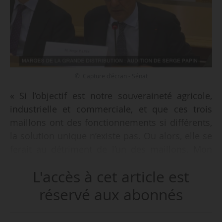
© Capture d'écran - Sénat
« Si l’objectif est notre souveraineté agricole,
industrielle et commerciale, et que ces trois
maillons ont des fonctionnements si différents,
la solution unique n’existe pas. Ou alors, elle se
ferait au détriment de l’un des maillons. Mon
engagement de ministre suit l’engagement du
L'accès à cet article est
rapport Égalim 2. Protéger notre agriculture en
assurant une construction de prix en marche en
réservé aux abonnés
avant. Protéger nos PME industriels et protéger
nos commerces qui font vivre aussi nos