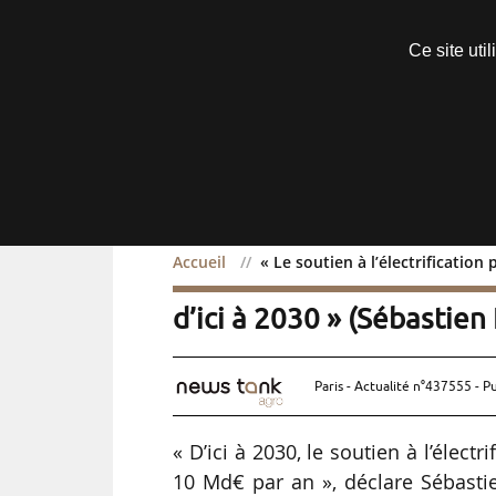
Découvrir sans engagement
Ce site uti
Menu
Accueil
« Le soutien à l’électrification
« Le soutien à l’électrif
d’ici à 2030 » (Sébastien
Paris - Actualité n°437555 - P
« D’ici à 2030, le soutien à l’élect
10 Md€ par an », déclare Sébastie