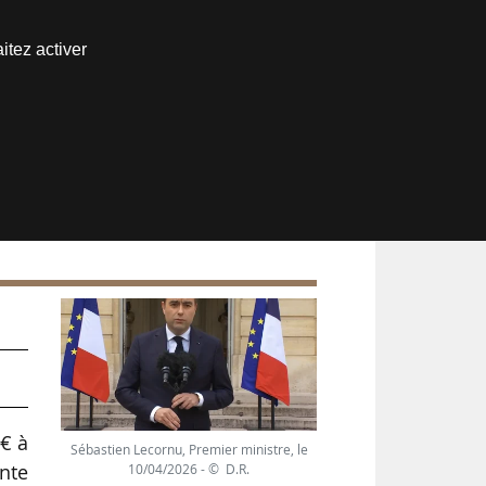
Nous joindre
itez activer
Espace abonné
d€ à
Sébastien Lecornu, Premier ministre, le
ente
10/04/2026 - © D.R.