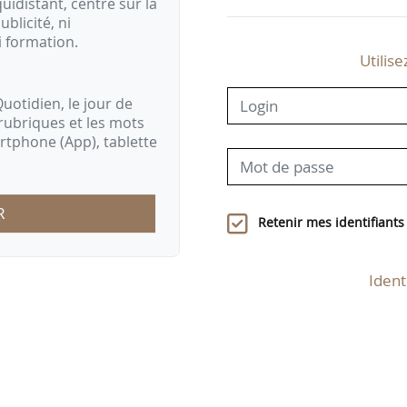
idistant, centré sur la
ublicité, ni
i formation.
Utilise
uotidien, le jour de
rubriques et les mots
artphone (App), tablette
R
Retenir mes identifiants
Ident