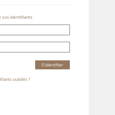
z vos identifiants
S'identifier
ifiants oubliés ?