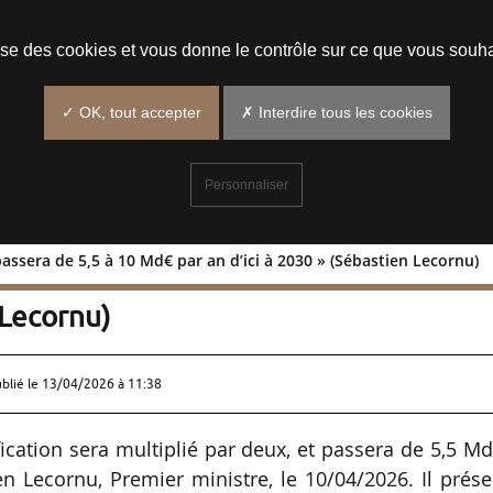
Prendre un rendez-vous
lise des cookies et vous donne le contrôle sur ce que vous souha
✓ OK, tout accepter
✗ Interdire tous les cookies
Personnaliser
 passera de 5,5 à 10 Md€ par an d’ici à 2030 » (Sébastien Lecornu)
ication passera de 5,5 à 10 Md€ par an
 Lecornu)
ublié le
13/04/2026 à 11:38
rification sera multiplié par deux, et passera de 5,5 M
n Lecornu, Premier ministre, le 10/04/2026. Il prés