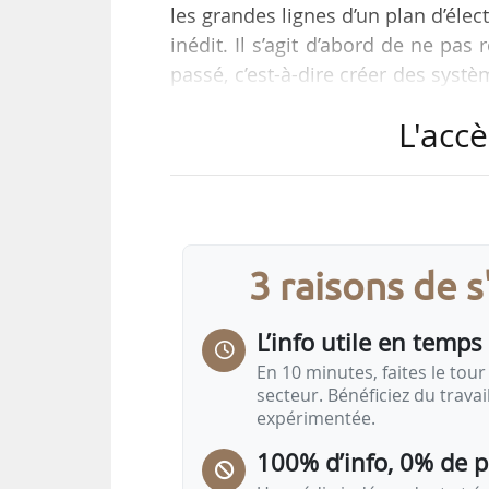
les grandes lignes d’un plan d’élect
inédit. Il s’agit d’abord de ne pa
passé, c’est-à-dire créer des syst
n’ont qu’un effet limité et tempo
L'accè
Premier ministre.
« Aujourd’hui, 60 % de notre cons
que nous produisons plus d’électr
est trois fois moins chère que le p
3 raisons de 
L’info utile en temps 
En 10 minutes, faites le tour 
secteur. Bénéficiez du trava
expérimentée.
100% d’info, 0% de 