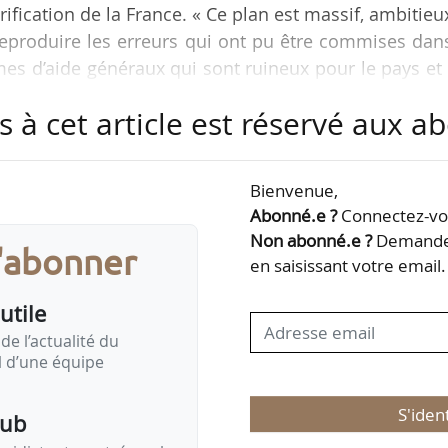
rification de la France. « Ce plan est massif, ambitieu
s reproduire les erreurs qui ont pu être commises dan
èmes d’aide généraux qui sont ruineux pour le pays et
raire sur le prix à la pompe », indique l’entourag
s à cet article est réservé aux 
ommation d’énergie reste d’origine fossile. Alors 
Bienvenue,
icité que nous n’en consommons, et que cette électri
Abonné.e ?
Connectez-vou
étrole. C’est…
Non abonné.e ?
Demandez
s'abonner
en saisissant votre email.
utile
de l’actualité du
il d’une équipe
S'iden
pub