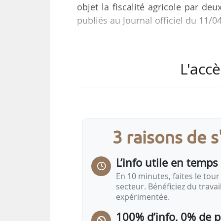
objet la fiscalité agricole par d
publiés au Journal officiel du 11/0
Député depuis 2022, Pascal Leca
économiques de l’Assemblée n
L'accè
parlementaires sur l’assurance réc
savoir-faire. Il était, en outre, 
agrivoltaïsme.
Dominique Potier est député depuis
3 raisons de 
visant à produire autrement, en g
L’info utile en temps 
En 10 minutes, faites le tour 
secteur. Bénéficiez du trava
expérimentée.
100% d’info, 0% de 