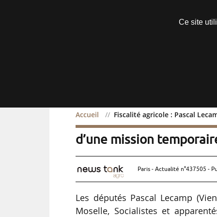
Découvrir sans engagement
Ce site uti
Menu
Accueil
Fiscalité agricole : Pascal Le
Fiscalité agricole : Pas
d’une mission temporair
Paris - Actualité n°437505 - P
Les députés Pascal Lecamp (Vien
Moselle, Socialistes et apparen