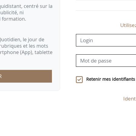
idistant, centré sur la
ublicité, ni
i formation.
Utilise
uotidien, le jour de
rubriques et les mots
artphone (App), tablette
R
Retenir mes identifiants
Ident