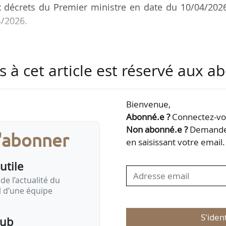
eux décrets du Premier ministre en date du 10/04/202
4/2026.
mp est vice-président de la commission des Affai
ationale. Il est notamment l’auteur de rappo
s à cet article est réservé aux 
olte, sur le budget agricole ainsi que sur le tourism
rapporteur de la loi d’orientation agricole et de la
Bienvenue,
Abonné.e ?
Connectez-vou
Non abonné.e ?
Demandez
 2012. Il est l’auteur d’une PPL, déposée le 17/02/2
s'abonner
en saisissant votre email.
arantissant un…
utile
de l’actualité du
il d’une équipe
S'iden
pub