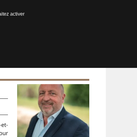
Nous joindre
itez activer
Espace abonné
et-
our