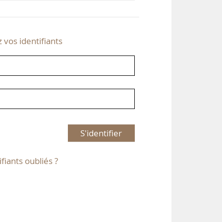
z vos identifiants
S'identifier
ifiants oubliés ?