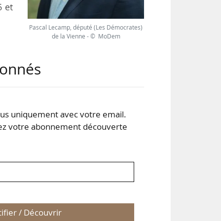
6 et
Pascal Lecamp, député (Les Démocrates)
de la Vienne - © MoDem
res
rts
abonnés
e de
 PPL
s uniquement avec votre email.
 votre abonnement découverte
026,
tifier / Découvrir