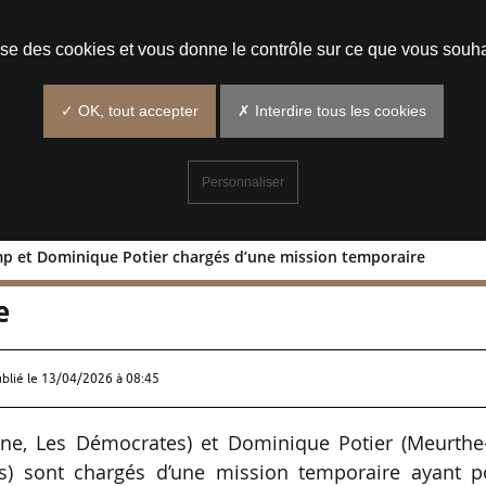
Prendre un rendez-vous
lise des cookies et vous donne le contrôle sur ce que vous souha
✓ OK, tout accepter
✗ Interdire tous les cookies
Personnaliser
camp et Dominique Potier chargés d’une mission temporaire
cal Lecamp et Dominique Potier chargés
e
ublié le
13/04/2026 à 08:45
ne, Les Démocrates) et Dominique Potier (Meurthe-
tés) sont chargés d’une mission temporaire ayant p