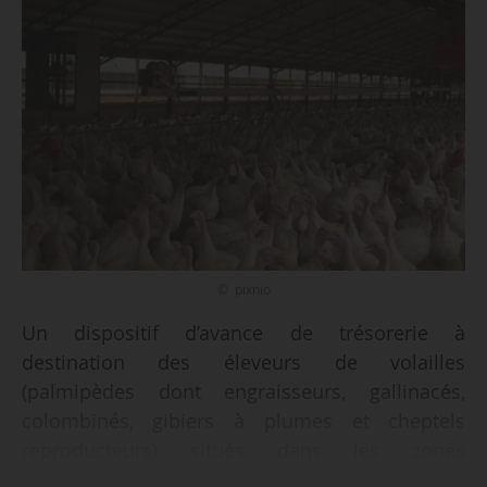
© pixnio
Un dispositif d’avance de trésorerie à
destination des éleveurs de volailles
(palmipèdes dont engraisseurs, gallinacés,
colombinés, gibiers à plumes et cheptels
reproducteurs) situés dans les zones
réglementées (zones de protection, zones de