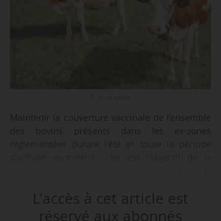
© stock Adobe
Maintenir la couverture vaccinale de l’ensemble
des bovins présents dans les ex-zones
réglementées durant l’été et toute la période
d’activité vectorielle : tel est l’objectif de la
seconde campagne de vaccination contre la
dermatose nodulaire contagieuse, sur l’année
L'accès à cet article est
2026, lancée par l’État, annonce le ministère de
l’Agriculture, de l’Agroalimentaire et de la
réservé aux abonnés