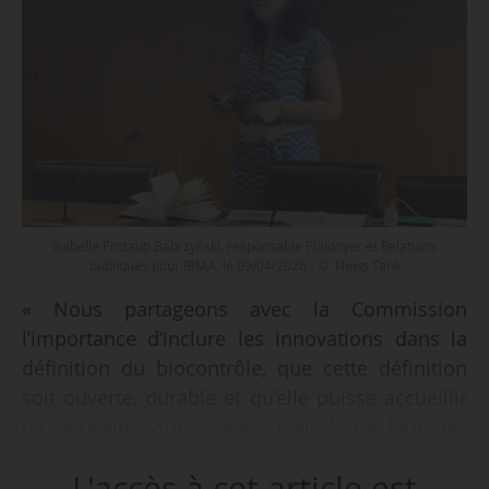
Isabelle Pinzauti Babrzyński, responsable Plaidoyer et Relations
publiques pour IBMA, le 09/04/2026 - © News Tank
« Nous partageons avec la Commission
l’importance d’inclure les innovations dans la
définition du biocontrôle, que cette définition
soit ouverte, durable et qu’elle puisse accueillir
de nouvelles substances. Mais il ne faut pas
risquer que cette définition soit trop large et
L'accès à cet article est
qu’elle ouvre le biocontrôle aux produits