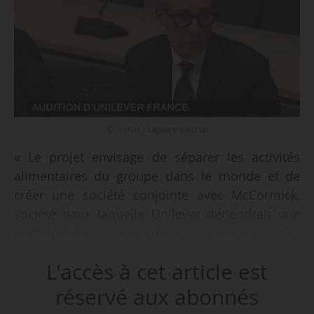
© Sénat / capture d'écran
« Le projet envisage de séparer les activités
alimentaires du groupe dans le monde et de
créer une société conjointe avec McCormick,
société dans laquelle Unilever détiendrait une
participation majoritaire puisque les
actionnaires d’Unilever détiendraient 65 % des
L'accès à cet article est
actions de cette nouvelle entité », déclare
Nicolas Liabeuf, président d’Unilever France,
réservé aux abonnés
lors de son audition devant la commission