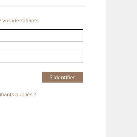
z vos identifiants
S'identifier
ifiants oubliés ?