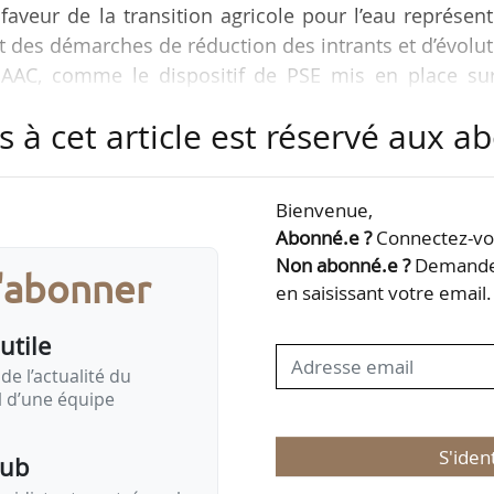
 faveur de la transition agricole pour l’eau représen
des démarches de réduction des intrants et d’évolu
 AAC, comme le dispositif de PSE mis en place sur
laine de Champagne.
s à cet article est réservé aux 
s milieux aquatiques et humides constituent le prem
€ d’aides. « Ces projets visent notamment la restaura
Bienvenue,
 l’amélioration de la continuité écologique ou encor
Abonné.e ?
Connectez-vou
»…
Non abonné.e ?
Demandez
s'abonner
en saisissant votre email.
utile
de l’actualité du
il d’une équipe
S'iden
pub