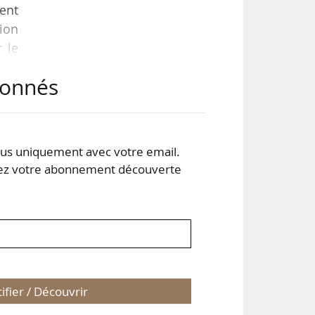
tent
tion
 le
abonnés
ier
tion
e la
s uniquement avec votre email.
 votre abonnement découverte
tifier / Découvrir