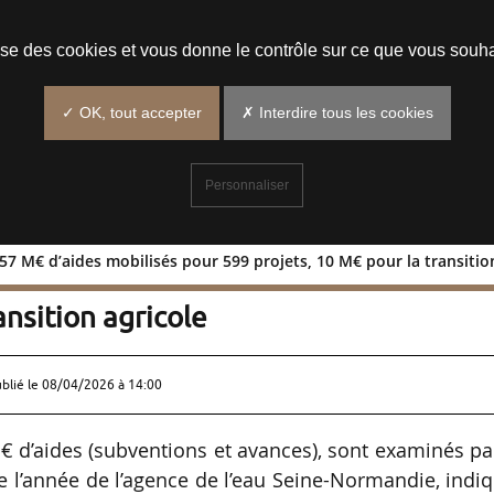
Prendre un rendez-vous
lise des cookies et vous donne le contrôle sur ce que vous souha
✓ OK, tout accepter
✗ Interdire tous les cookies
Personnaliser
7 M€ d’aides mobilisés pour 599 projets, 10 M€ pour la transitio
: 113,57 M€ d’aides mobilisés pour 5
ansition agricole
ublié le
08/04/2026 à 14:00
€ d’aides (subventions et avances), sont examinés pa
l’année de l’agence de l’eau Seine-Normandie, indi