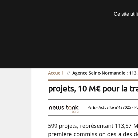
Découvrir sans engagement
Ce site uti
Menu
Accueil
Agence Seine-Normandie : 113,5
Agence Seine-Normandie 
projets, 10 M€ pour la tr
Paris - Actualité n°437025 - P
599 projets, représentant 113,57 M
première commission des aides de 