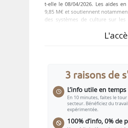
t-elle le 08/04/2026. Les aides en
9,85 M€ et soutiennent notamment 
des systèmes de culture sur les
territoire d’Épernay, Coteaux et P
L'accè
La restauration et la gestion de
poste d’intervention, avec 24,75 M
de la morphologie des cours d’eau,
préservation des zones humides 
3 raisons de 
L’info utile en temps 
En 10 minutes, faites le tour 
secteur. Bénéficiez du trava
expérimentée.
100% d’info, 0% de 