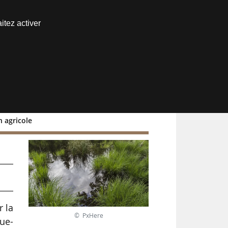
Nous joindre
itez activer
Espace abonné
n agricole
99
r la
© PxHere
que-