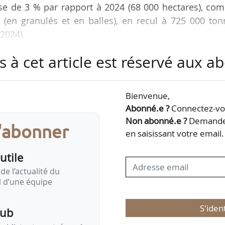
sse de 3 % par rapport à 2024 (68 000 hectares), c
 (en granulés et en balles), en recul à 725 000 to
2024).
s à cet article est réservé aux 
a production européenne serait également à la baiss
s sous la barre des 3 Mt. « Côté français, nous avons
t d’être plus résilients, avec un modèle coopéra
Bienvenue,
travaillé des interventions PAC ciblées, à travers
Abonné.e ?
Connectez-vou
 aide couplée pour…
Non abonné.e ?
Demandez
s'abonner
en saisissant votre email.
utile
de l’actualité du
il d’une équipe
S'iden
pub