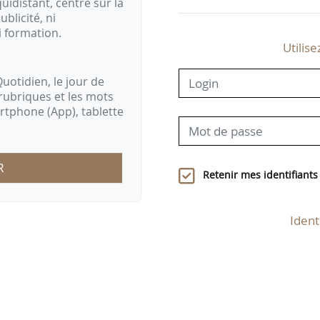
idistant, centré sur la
ublicité, ni
i formation.
Utilise
uotidien, le jour de
rubriques et les mots
artphone (App), tablette
R
Retenir mes identifiants
Ident