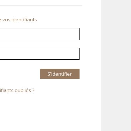
z vos identifiants
S'identifier
ifiants oubliés ?