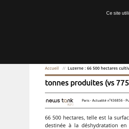
Découvrir sans engagement
Ce site uti
Menu
Accueil
Luzerne : 66 500 hectares culti
Luzerne : 66 500 hectare
tonnes produites (vs 775
Paris - Actualité n°436856 - P
66 500 hectares, telle est la surfa
destinée à la déshydratation en