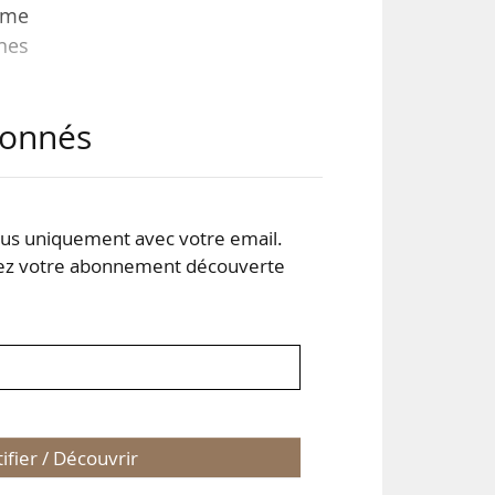
omme
nnes
abonnés
e en
 des
tif
 des
s uniquement avec votre email.
 votre abonnement découverte
tifier / Découvrir