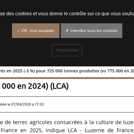
Prendre un rendez-vous
lise des cookies et vous donne le contrôle sur ce que vous souha
✓ OK, tout accepter
✗ Interdire tous les cookies
Personnaliser
vés en 2025 (-3 %) pour 725 000 tonnes produites (vs 775 000 en 2
s cultivés en 2025 (-3 %) pour 725 000
 000 en 2024) (LCA)
ublié le
07/04/2026 à 17:03
ce de terres agricoles consacrées à la culture de luz
 France en 2025, indique LCA - Luzerne de France,