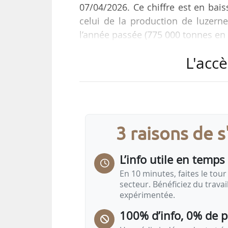
07/04/2026. Ce chiffre est en bai
celui de la production de luzerne
l’année passée (775 000 tonnes en 
L'accè
Selon de premières estimations, l
2025, passant pour la première foi
fondamentaux qui nous permetten
facteur de stabilité. Nous avons 
programmes opérationnels, et une
3 raisons de 
L’info utile en temps 
En 10 minutes, faites le tour 
secteur. Bénéficiez du trava
expérimentée.
100% d’info, 0% de 