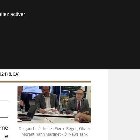
Nous joindre
itez activer
Espace abonné
024) (LCA)
erne
De gauche à droite : Pierre Bégoc, Olivier
Morant, Yann Martinet - © News Tank
 le