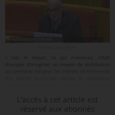
© Sénat / capture d'écran
« Dès le départ, ce qui m’animait, c’était
d’essayer d’imaginer un moyen de distribution
qui permette d’aligner les intérêts de l’ensemble
des parties prenantes, depuis le producteur
jusqu’au consommateur. Souvent, c’est plutôt
un affrontement qu’un alignement des intérêts,
L'accès à cet article est
n’est-ce pas ? […] Dans la relation avec nos
fournisseurs, nous veillons à ce qu’un minimum
réservé aux abonnés
de ressources soient engagées dans la