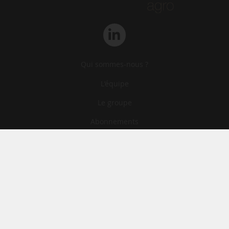
Qui sommes-nous ?
L‘équipe
Le groupe
Abonnements
Contact
Archives
CGA
Mentions légales
Confidentialité