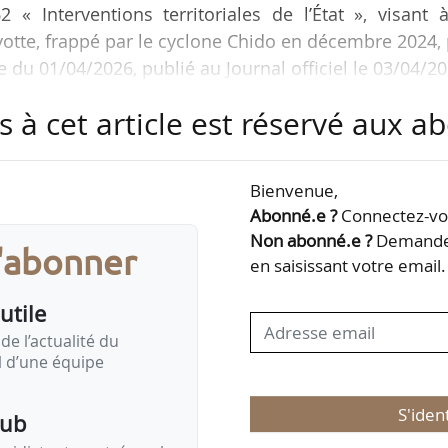
 Interventions territoriales de l’État », visant à
yotte, frappé par le cyclone Chido en décembre 2024,
 du 01/04/2026, publié au Journal officiel le 03/04/20
s à cet article est réservé aux 
 de la mission « Ecologie, développement et mobil
me 113 « Paysages, eau et biodiversité » ;
Bienvenue,
 en CP du programme 203 « Infrastructures et service
Abonné.e ?
Connectez-vou
Non abonné.e ?
Demandez
s'abonner
00 € en CP en provenance du programme 380 « Fonds…
en saisissant votre email.
utile
de l’actualité du
il d’une équipe
S'iden
pub