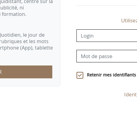
idistant, centré sur la
ublicité, ni
i formation.
Utilise
uotidien, le jour de
rubriques et les mots
artphone (App), tablette
R
Retenir mes identifiants
Ident