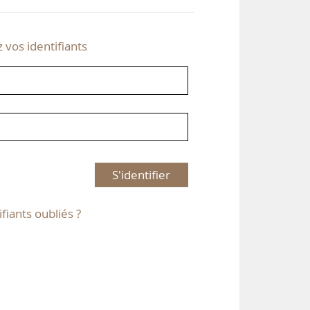
z vos identifiants
S'identifier
ifiants oubliés ?