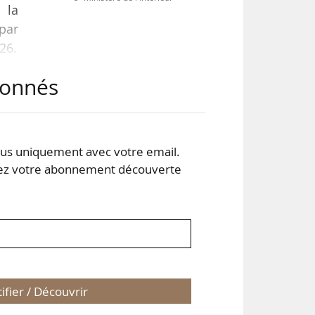
 la
 par
26.
abonnés
ité
s de
s uniquement avec votre email.
 votre abonnement découverte
tifier / Découvrir