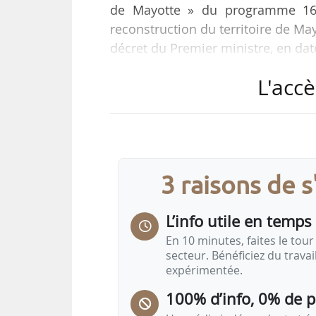
de Mayotte » du programme 162 «
reconstruction du territoire de Ma
décret du Premier ministre, en date
L'accè
Dans le détail, sont transférés
durables » :
• 320 000 € en AE et CP du program
• 20 000 000 € en AE et 300 000 €
transports » ;
3 raisons de 
• 31 600 000 € en AE et 25 000 0
L’info utile en temps 
En 10 minutes, faites le tour 
secteur. Bénéficiez du trava
expérimentée.
100% d’info, 0% de 