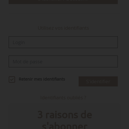
Composition du cabinet de Monique Barbut
Utilisez vos identifiants
Retenir mes identifiants
S'identifier
Identifiants oubliés ?
3 raisons de
s'abonner