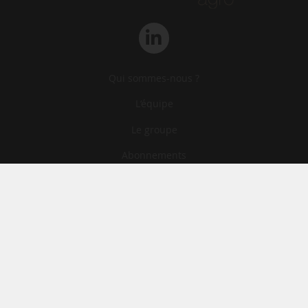
Qui sommes-nous ?
L‘équipe
Le groupe
Abonnements
Contact
Archives
CGA
Mentions légales
Confidentialité