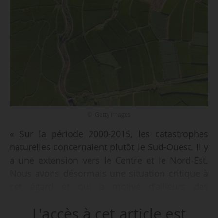
© Getty Images
« Sur la période 2000-2015, les catastrophes
naturelles concernaient plutôt le Sud-Ouest. Il y
a une extension vers le Centre et le Nord-Est.
Nous avons désormais une situation critique à
cet égard et qui a motivé d’ailleurs des
ajustements très importants sur le régime
L'accès à cet article est
d’indemnisation de catastrophes naturelles. Ce