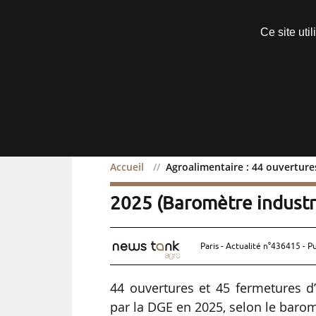
Découvrir sans engagement
Ce site uti
Menu
Accueil
Agroalimentaire : 44 ouvertures
Agroalimentaire : 44 ouv
2025 (Baromètre industri
Paris - Actualité n°436415 - P
44 ouvertures et 45 fermetures d
par la DGE en 2025, selon le baromè