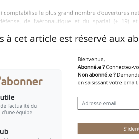
qui comptabilise le plus grand nombre d’ouvertures ne
défense, de l’aéronautique et du spatial (+ 19) et
s à cet article est réservé aux 
025, la France continue d’ouvrir et d’agrandir davan
utefois, dans un contexte international dégradé,
Bienvenue,
n solde en recul par rapport à 2024 (+ 88).
Abonné.e ?
Connectez-vou
Non abonné.e ?
Demandez
s'abonner
at est un indicateur coordonné et élaboré par la 
en saisissant votre email.
rises), dont l’objectif est de mesurer, de mani
utile
de l’actualité du
il d’une équipe
S'iden
pub