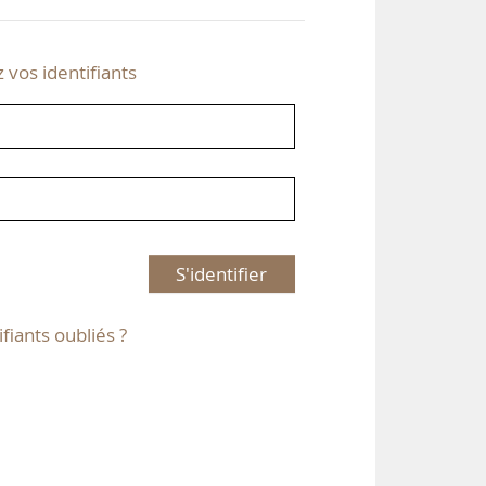
z vos identifiants
S'identifier
ifiants oubliés ?