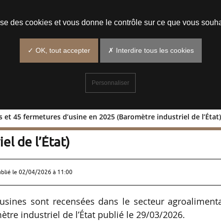
Prendre un rendez-vous
lise des cookies et vous donne le contrôle sur ce que vous souha
✓ OK, tout accepter
✗ Interdire tous les cookies
Personnaliser
 et 45 fermetures d’usine en 2025 (Baromètre industriel de l’État
ertures et 45 fermetures d’usine en
el de l’État)
ublié le
02/04/2026 à 11:00
’usines sont recensées dans le secteur agroalimenta
tre industriel de l’État publié le 29/03/2026.