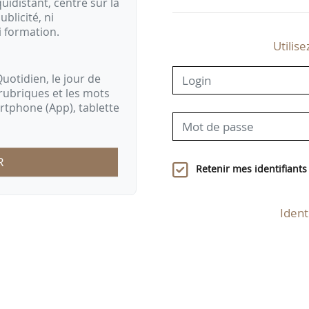
idistant, centré sur la
ublicité, ni
i formation.
Utilise
uotidien, le jour de
rubriques et les mots
artphone (App), tablette
R
Retenir mes identifiants
Ident