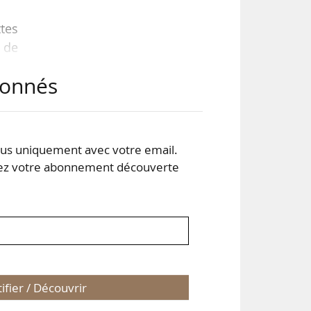
ttes
 de
abonnés
tage
 le
s uniquement avec votre email.
 votre abonnement découverte
DGE
ère
tifier / Découvrir