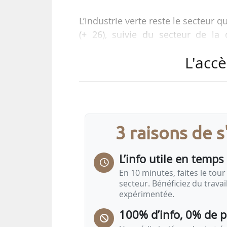
L’industrie verte reste le secteur 
(+ 26), suivie du secteur de la 
l’électronique (+ 12).
L'accè
Avec un solde positif de + 19 en 2
d’usines qu’elle n’en ferme. To
ralentissement se confirme, avec u
3 raisons de 
Le Baromètre industriel de l’Ét
(Direction générale des Entrep
L’info utile en temps 
semestrielle…
En 10 minutes, faites le tour 
secteur. Bénéficiez du trava
expérimentée.
100% d’info, 0% de 