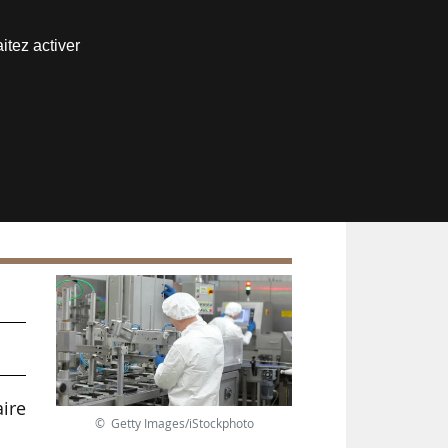
Nous joindre
itez activer
Espace abonné
)
ire
© Getty Images/iStockphoto