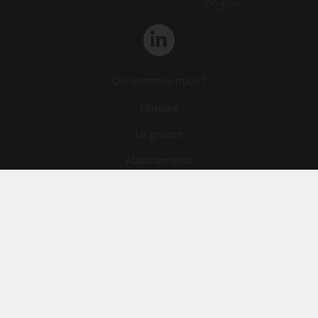
Qui sommes-nous ?
L‘équipe
Le groupe
Abonnements
Contact
Archives
CGA
Mentions légales
Confidentialité