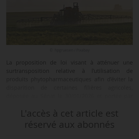
© hpgruesen / Pixabay
La proposition de loi visant à atténuer une
surtransposition relative à l’utilisation de
produits phytopharmaceutiques afin d’éviter la
disparition de certaines filières agricoles,
déposée au Sénat le 30/01/2026 et portée par
les sénateurs Laurent Duplomb, Franck
L'accès à cet article est
Menonville, Vincent Louault, Bernard Buis et
Henri Cabanel, reçoit un avis conforme du
réservé aux abonnés
Conseil d’État, apprend News Tank le
01/04/2026.