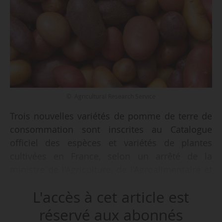
© Agricultural Research Service
Trois nouvelles variétés de pomme de terre de
consommation sont inscrites au Catalogue
officiel des espèces et variétés de plantes
cultivées en France, selon un arrêté de la
ministre de l’Agriculture, de l’Agroalimentaire et
de la Souveraineté alimentaire, en date du
L'accès à cet article est
27/03/2026, et publié au Journal officiel le
01/04/2026.
réservé aux abonnés