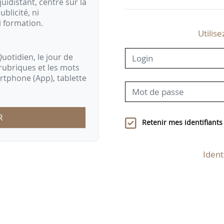
idistant, centré sur la
ublicité, ni
i formation.
Utilise
uotidien, le jour de
rubriques et les mots
artphone (App), tablette
R
Retenir mes identifiants
Ident