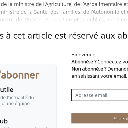
de la ministre de l’Agriculture, de l’Agroalimentaire e
ministre de la Santé, des Familles, de l’Autonomie et
istre de l’Action et des Comptes publics, en date
ficiel le 01/04/2026. Le décret n° 2026-231 du même 
s à cet article est réservé aux 
te de l’arrêté à compter de sa publication au JO.
 troisième alinéa de l’article D. 752-26 du code rura
Bienvenue,
sonnes mentionnées au II de l’article…
Abonné.e ?
Connectez-vou
Non abonné.e ?
Demandez
s'abonner
en saisissant votre email.
utile
de l’actualité du
il d’une équipe
S'iden
pub