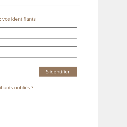
z vos identifiants
S'identifier
ifiants oubliés ?