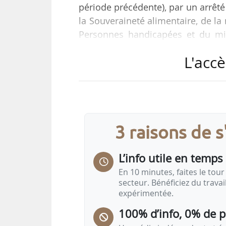
période précédente), par un arrêté 
la Souveraineté alimentaire, de la 
Personnes handicapées et du min
31/03/2026 et publié au Journal of
L'accè
permet l’entrée en vigueur immédia
Le gain forfaitaire annuel prévu au
de la pêche maritime, pour les per
3 raisons de 
L’info utile en temps 
En 10 minutes, faites le tour 
secteur. Bénéficiez du trava
expérimentée.
100% d’info, 0% de 