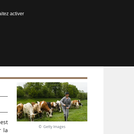
Nous joindre
itez activer
Espace abonné
l
 est
© Getty Images
 la