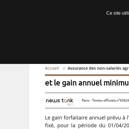
Découvrir sans engagement
Ce site uti
Menu
Accueil
Assurance des non-salariés agri
Assurance des non-salarié
et le gain annuel minimu
Paris - Textes officiels n°4362
Le gain forfaitaire annuel prévu à l
fixé, pour la période du 01/04/2