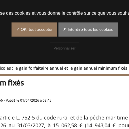
Prendre un rendez-vous
lise des cookies et vous donne le contrôle sur ce que vous souha
✓ OK, tout accepter
✗ Interdire tous les cookies
Personnaliser
coles : le gain forfaitaire annuel et le gain annuel minimum fixés
s agricoles : le gain forfaitaire annue
m fixés
66 - Publié le
01/04/2026 à 08:45
’article L. 752-5 du code rural et de la pêche maritime
026 au 31/03/2027, à 15 062,58 € (14 943,04 € pour