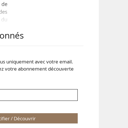
t de
 des
 du
jour
abonnés
l et
s uniquement avec votre email.
 votre abonnement découverte
tifier / Découvrir