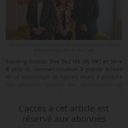
Yvan Chardonnens, CEO, Caroline Sorlin, Chief Venture Officer chez Bel,
et Romain Chayot, DG - © News Tank
Standing Ovation lève 34,2 M$ (30 M€) en Série
B pour la commercialisation à grande échelle
de sa technologie de rupture visant à produire
des protéines laitières par fermentation de
précision, annonce la société le 31/03/2026
dans ses locaux à Paris. Danone Ventures
L'accès à cet article est
rejoint le groupe Bel au capital de Standing
Ovation lors de cette opération.
réservé aux abonnés