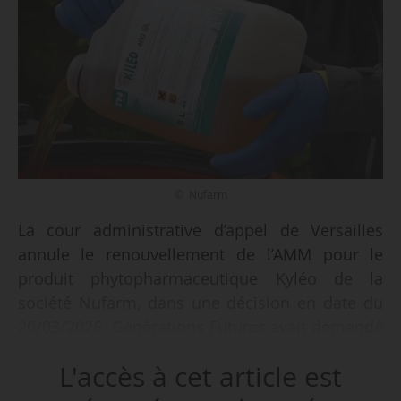
© Nufarm
La cour administrative d’appel de Versailles
annule le renouvellement de l’AMM pour le
produit phytopharmaceutique Kyléo de la
société Nufarm, dans une décision en date du
20/03/2026. Générations Futures avait demandé
à la cour d’annuler le jugement rendu par le
L'accès à cet article est
tribunal administratif de Cergy Pontoise, le
21/09/2023. Celui-ci rejetait la requête de l’ONG