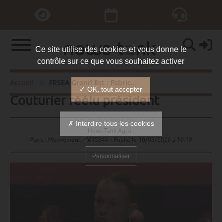
Ce site utilise des cookies et vous donne le
contrôle sur ce que vous souhaitez activer
FRSEA Grand Est : Fabrice
Accueil
FRSEA Grand Est : Fabrice Couturier réélu président
✓ OK, tout accepter
Couturier réélu président
✗ Interdire tous les cookies
News Tank Agro -
Paris - Mouvement n°435846 - Publié le
30/03/2026 à 10:19
Personnaliser