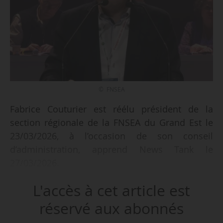
© FNSEA
Fabrice Couturier est réélu président de la
section régionale de la FNSEA du Grand Est le
23/03/2026, à l’occasion de son conseil
d’administration, apprend News Tank le
27/03/2026.
Il s’agit de son second mandat à la tête de la
L'accès à cet article est
FRSEA Grand-Est, après son élection en 2023. Il
siégera ainsi jusqu’en 2029.
réservé aux abonnés