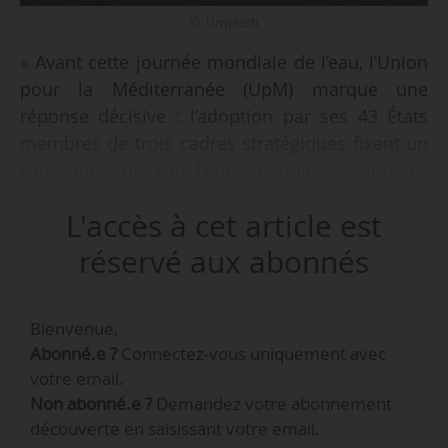
© Unsplash
« Avant cette journée mondiale de l’eau, l’Union
pour la Méditerranée (UpM) marque une
réponse décisive : l’adoption par ses 43 États
membres de trois cadres stratégiques fixant un
cap unifié sur l’eau, l’énergie, l’alimentation, les
écosystèmes, la finance et la transformation
L'accès à cet article est
numérique jusqu’en 2030 », annonce l’Union le
19/03/2026 à Barcelone.
réservé aux abonnés
Ces trois stratégies visent à répondre aux
Bienvenue,
problèmes urgents de pénurie d’eau, de
Abonné.e ?
Connectez-vous uniquement avec
sécheresse, d’inondations et d’autres
votre email.
événements destructeurs liés au climat dans les
Non abonné.e ?
Demandez votre abonnement
régions méditerranéennes, qui « se réchauffent
découverte en saisissant votre email.
20 % plus vite que la moyenne mondiale ».