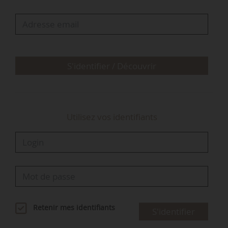
La première stratégie, qui porte sur le nexus
eau-énergie-nourriture-écosystèmes, « aborde
les demandes en eau concurrentes dans les
domaines de l’agriculture, de l’énergie, des villes
S'identifier / Découvrir
et des…
Utilisez vos identifiants
Retenir mes identifiants
S'identifier