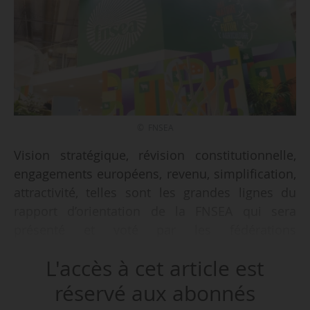
© FNSEA
Vision stratégique, révision constitutionnelle,
engagements européens, revenu, simplification,
attractivité, telles sont les grandes lignes du
rapport d’orientation de la FNSEA qui sera
présenté et voté par les fédérations
départementales et régionales, à l’occasion du
L'accès à cet article est
e
80
congrès du syndicat agricole, qui se tient du
31 mars au 02/04/2026 à Caen.
réservé aux abonnés